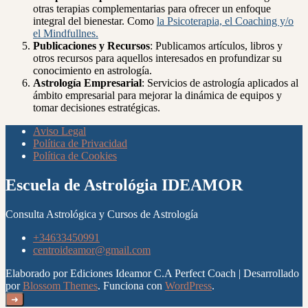
otras terapias complementarias para ofrecer un enfoque
integral del bienestar. Como
la Psicoterapia, el Coaching y/o
el Mindfullnes.
Publicaciones y Recursos
: Publicamos artículos, libros y
otros recursos para aquellos interesados en profundizar su
conocimiento en astrología.
Astrología Empresarial
: Servicios de astrología aplicados al
ámbito empresarial para mejorar la dinámica de equipos y
tomar decisiones estratégicas.
Aviso Legal
Política de Privacidad
Política de Cookies
Escuela de Astrológia IDEAMOR
Consulta Astrológica y Cursos de Astrología
+34633450991
centroideamor@gmail.com
Elaborado por Ediciones Ideamor C.A
Perfect Coach | Desarrollado
por
Blossom Themes
. Funciona con
WordPress
.
➜