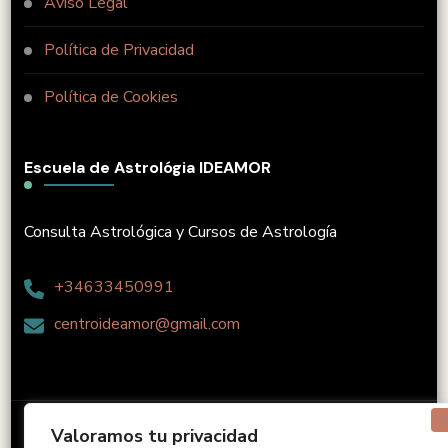
Aviso Legal
Política de Privacidad
Política de Cookies
Escuela de Astrológia IDEAMOR
Consulta Astrológica y Cursos de Astrología
+34633450991
centroideamor@gmail.com
Elaborado por Ediciones Ideamor C.A
Perfect Coach |
Valoramos tu privacidad