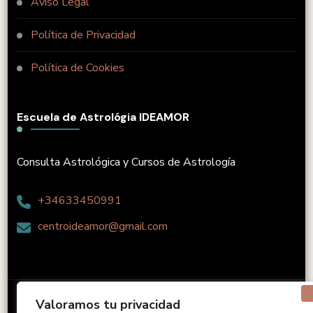
Aviso Legal
Política de Privacidad
Política de Cookies
Escuela de Astrológia IDEAMOR
Consulta Astrológica y Cursos de Astrología
+34633450991
centroideamor@gmail.com
Elaborado por Ediciones Ideamor C.A
Perfect Coach |
Valoramos tu privacidad